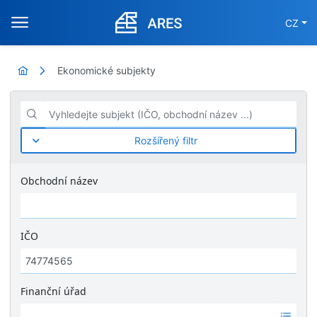
CZ
Ekonomické subjekty
Vyhledejte subjekt (IČO, obchodní název ...)
Rozšířený filtr
Obchodní název
IČO
Finanční úřad
Ž