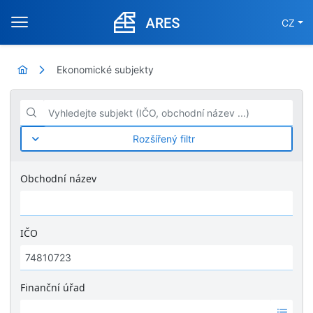
CZ
Ekonomické subjekty
Vyhledejte subjekt (IČO, obchodní název ...)
Rozšířený filtr
Obchodní název
IČO
Finanční úřad
Ž