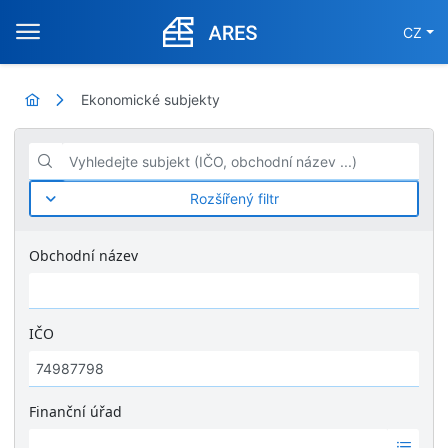
CZ
Ekonomické subjekty
Vyhledejte subjekt (IČO, obchodní název ...)
Rozšířený filtr
Obchodní název
IČO
Finanční úřad
Ž