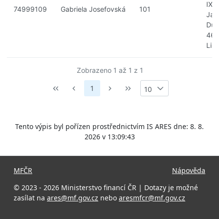
IX-
74999109
Gabriela Josefovská
101
Jan
Důl,
46
Lib
Zobrazeno 1 až 1 z 1
1
10
Tento výpis byl pořízen prostřednictvím IS ARES dne: 8. 8.
2026 v 13:09:43
MFČR
Nápověda
© 2023 - 2026 Ministerstvo financí ČR | Dotazy je možné
zasílat na
ares@mf.gov.cz
nebo
aresmfcr@mf.gov.cz