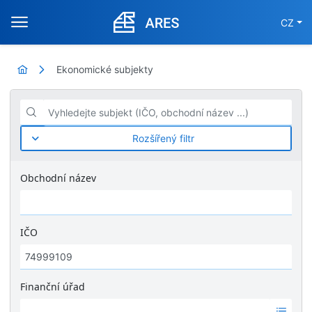
CZ
Ekonomické subjekty
Vyhledejte subjekt (IČO, obchodní název ...)
Rozšířený filtr
Obchodní název
IČO
Finanční úřad
Ž