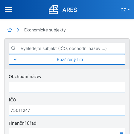
CZ
Ekonomické subjekty
Vyhledejte subjekt (IČO, obchodní název ...)
Rozšířený filtr
Obchodní název
IČO
Finanční úřad
Ž