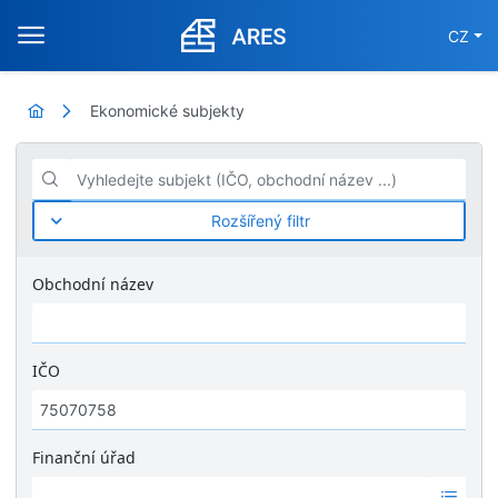
CZ
Ekonomické subjekty
Vyhledejte subjekt (IČO, obchodní název ...)
Rozšířený filtr
Obchodní název
IČO
Finanční úřad
Ž