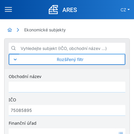
CZ
Ekonomické subjekty
Vyhledejte subjekt (IČO, obchodní název ...)
Rozšířený filtr
Obchodní název
IČO
Finanční úřad
Ž