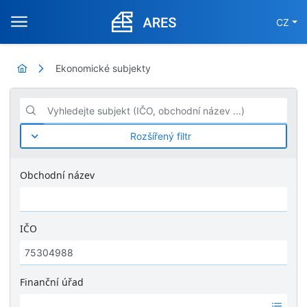
CZ
Ekonomické subjekty
Vyhledejte subjekt (IČO, obchodní název ...)
Rozšířený filtr
Obchodní název
IČO
Finanční úřad
Ž