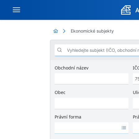
Ekonomické subjekty
Vyhledejte subjekt (IČO, obchodní název .
Obchodní název
IČ
Obec
Uli
Ž
á
d
Právní forma
Pr
n
Ž
Ž
é
á
á
v
d
d