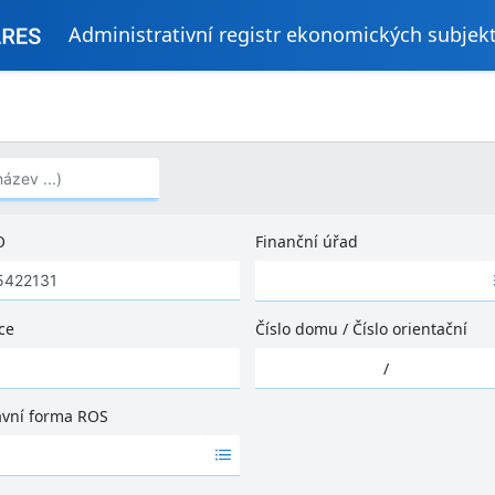
Administrativní registr ekonomických subjek
..)
O
Finanční úřad
Ž
á
d
ce
Číslo domu
/
Číslo orientační
n
Ž
é
/
á
v
d
ý
ávní forma ROS
n
s
é
l
v
e