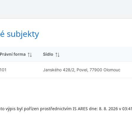
ý
d
s
k
l
y
e
d
é subjekty
k
y
Právní forma
Sídlo
101
Janského 428/2, Povel, 77900 Olomouc
to výpis byl pořízen prostřednictvím IS ARES dne: 8. 8. 2026 v 03:4