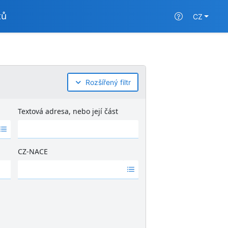
tů
CZ
Rozšířený filtr
Textová adresa, nebo její část
CZ-NACE
Ž
á
d
n
é
v