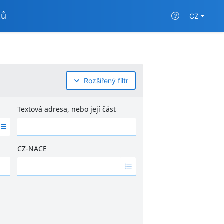
tů
CZ
Rozšířený filtr
Textová adresa, nebo její část
CZ-NACE
Ž
á
d
n
é
v