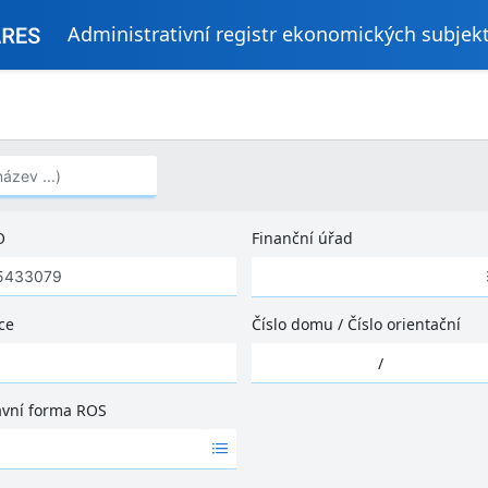
Administrativní registr ekonomických subjek
..)
O
Finanční úřad
Ž
á
d
ce
Číslo domu
/
Číslo orientační
n
Ž
é
/
á
v
d
ý
ávní forma ROS
n
s
é
l
v
e