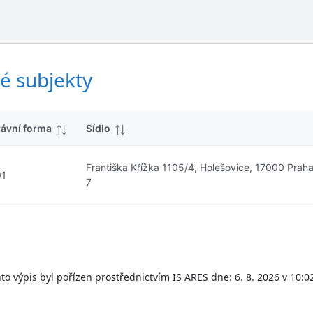
ý
d
s
k
l
y
e
d
é subjekty
k
y
rávní forma
Sídlo
Františka Křížka 1105/4, Holešovice, 17000 Prah
01
7
to výpis byl pořízen prostřednictvím IS ARES dne: 6. 8. 2026 v 10:0