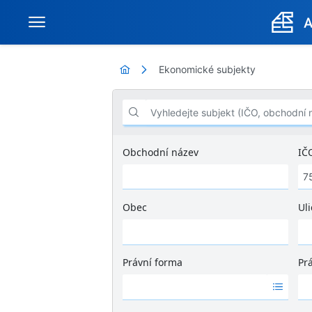
Ekonomické subjekty
Vyhledejte subjekt (IČO, obchodní název .
Obchodní název
IČ
Obec
Uli
Ž
á
d
Právní forma
Pr
n
Ž
Ž
é
á
á
v
d
d