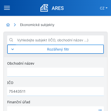
CZ
Ekonomické subjekty
Vyhledejte subjekt (IČO, obchodní název ...)
Rozšířený filtr
Obchodní název
IČO
Finanční úřad
Ž