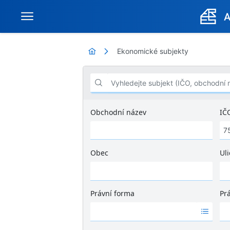
Ekonomické subjekty
Vyhledejte subjekt (IČO, obchodní název .
Obchodní název
IČ
Obec
Uli
Ž
á
d
Právní forma
Pr
n
Ž
Ž
é
á
á
v
d
d