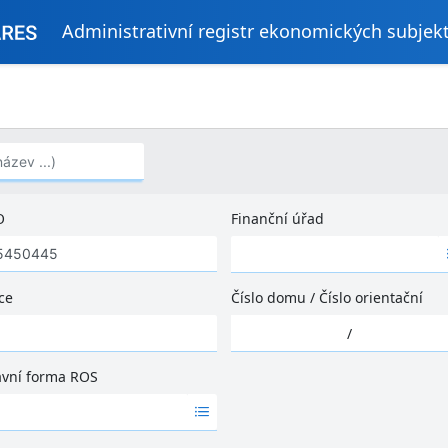
Administrativní registr ekonomických subjek
..)
O
Finanční úřad
Ž
á
d
ce
Číslo domu
/
Číslo orientační
n
Ž
é
/
á
v
d
ý
ávní forma ROS
n
s
é
l
v
e