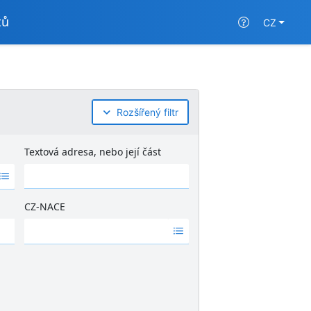
tů
CZ
Rozšířený filtr
Textová adresa, nebo její část
CZ-NACE
Ž
á
d
n
é
v