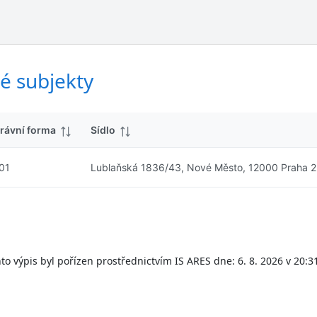
ý
d
s
k
l
y
e
d
é subjekty
k
y
rávní forma
Sídlo
01
Lublaňská 1836/43, Nové Město, 12000 Praha 2
to výpis byl pořízen prostřednictvím IS ARES dne: 6. 8. 2026 v 20:3