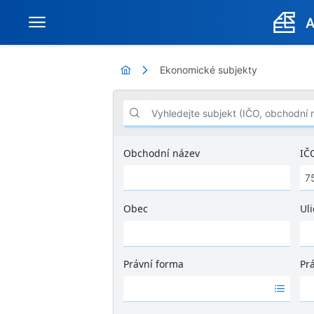
Ekonomické subjekty
Vyhledejte subjekt (IČO, obchodní název .
Obchodní název
IČ
Obec
Uli
Ž
á
d
Právní forma
Pr
n
Ž
Ž
é
á
á
v
d
d