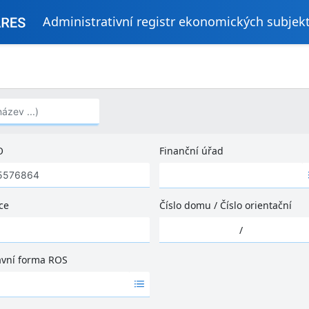
Administrativní registr ekonomických subjek
..)
O
Finanční úřad
Ž
á
d
ce
Číslo domu
/
Číslo orientační
n
Ž
é
/
á
v
d
ý
ávní forma ROS
n
s
é
l
v
e