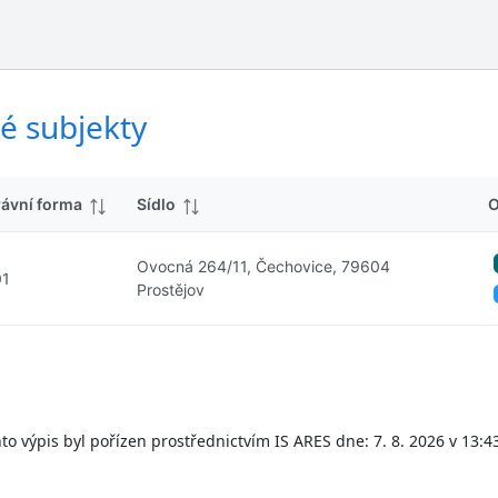
ý
d
s
k
l
y
e
d
é subjekty
k
y
rávní forma
Sídlo
O
Ovocná 264/11, Čechovice, 79604
01
Prostějov
to výpis byl pořízen prostřednictvím IS ARES dne: 7. 8. 2026 v 13:4