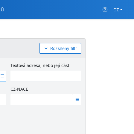
tů
CZ
Rozšířený filtr
Textová adresa, nebo její část
CZ-NACE
Ž
á
d
n
é
v