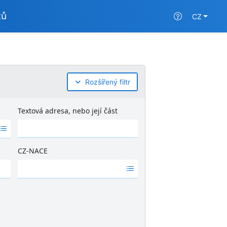
tů
CZ
Rozšířený filtr
Textová adresa, nebo její část
CZ-NACE
Ž
á
d
n
é
v