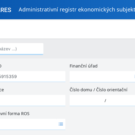
Administrativní registr ekonomických subjek
..)
O
Finanční úřad
Ž
á
d
ce
Číslo domu
/
Číslo orientační
n
Ž
é
/
á
v
d
ý
ávní forma ROS
n
s
é
l
v
e