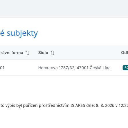
ý
d
s
k
l
y
e
d
é subjekty
k
y
Právní forma
Sídlo
Od
101
Heroutova 1737/32, 47001 Česká Lípa
R
to výpis byl pořízen prostřednictvím IS ARES dne: 8. 8. 2026 v 12:2