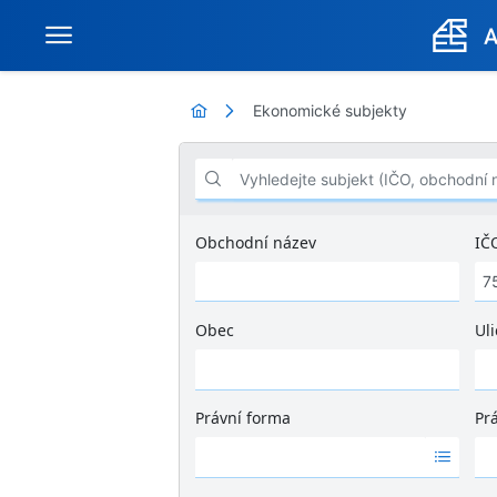
Ekonomické subjekty
Vyhledejte subjekt (IČO, obchodní název .
Obchodní název
IČ
Obec
Uli
Ž
á
d
Právní forma
Pr
n
Ž
Ž
é
á
á
v
d
d