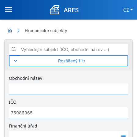
CZ
Ekonomické subjekty
Vyhledejte subjekt (IČO, obchodní název ...)
Rozšířený filtr
Obchodní název
IČO
Finanční úřad
Ž