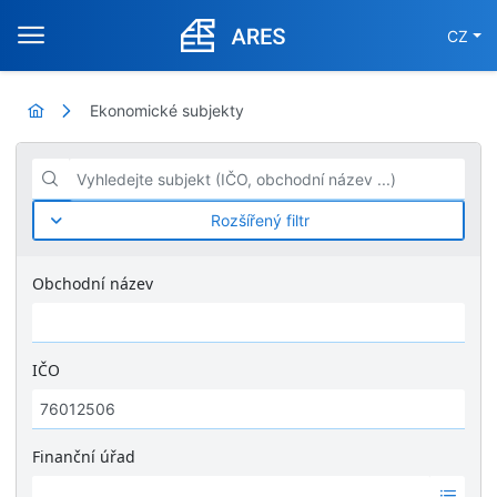
CZ
Ekonomické subjekty
Vyhledejte subjekt (IČO, obchodní název ...)
Rozšířený filtr
Obchodní název
IČO
Finanční úřad
Ž