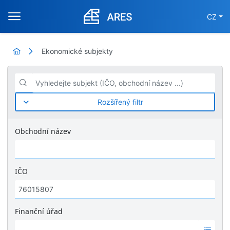
CZ
Ekonomické subjekty
Vyhledejte subjekt (IČO, obchodní název ...)
Rozšířený filtr
Obchodní název
IČO
Finanční úřad
Ž