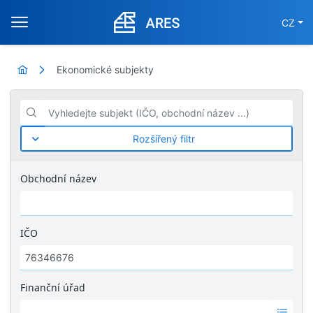
CZ
Ekonomické subjekty
Vyhledejte subjekt (IČO, obchodní název ...)
Rozšířený filtr
Obchodní název
IČO
Finanční úřad
Ž