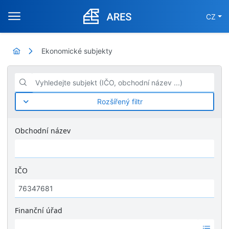
CZ
Ekonomické subjekty
Vyhledejte subjekt (IČO, obchodní název ...)
Rozšířený filtr
Obchodní název
IČO
Finanční úřad
Ž