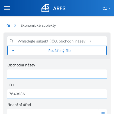
CZ
Ekonomické subjekty
Vyhledejte subjekt (IČO, obchodní název ...)
Rozšířený filtr
Obchodní název
IČO
Finanční úřad
Ž