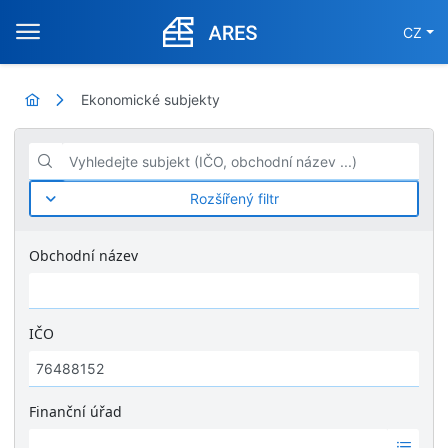
CZ
Ekonomické subjekty
Vyhledejte subjekt (IČO, obchodní název ...)
Rozšířený filtr
Obchodní název
IČO
Finanční úřad
Ž