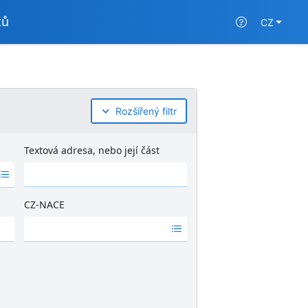
tů
CZ
Rozšířený filtr
Textová adresa, nebo její část
CZ-NACE
Ž
á
d
n
é
v