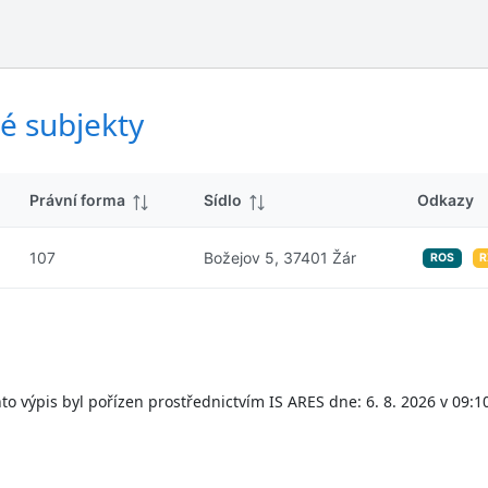
ý
d
s
k
l
y
e
d
é subjekty
k
y
Právní forma
Sídlo
Odkazy
107
Božejov 5, 37401 Žár
ROS
R
to výpis byl pořízen prostřednictvím IS ARES dne: 6. 8. 2026 v 09:1