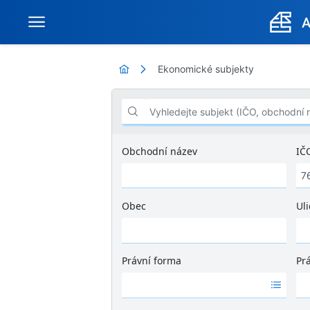
Ekonomické subjekty
Vyhledejte subjekt (IČO, obchodní název .
Obchodní název
IČ
Obec
Uli
Ž
á
d
Právní forma
Pr
n
Ž
Ž
é
á
á
v
d
d