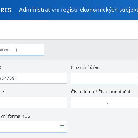
Administrativní registr ekonomických subjek
..)
O
Finanční úřad
Ž
á
d
ce
Číslo domu
/
Číslo orientační
n
Ž
é
/
á
v
d
ý
ávní forma ROS
n
s
é
l
v
e