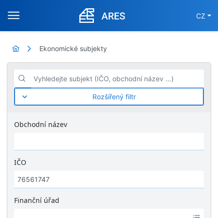
CZ
Ekonomické subjekty
Vyhledejte subjekt (IČO, obchodní název ...)
Rozšířený filtr
Obchodní název
IČO
Finanční úřad
Ž