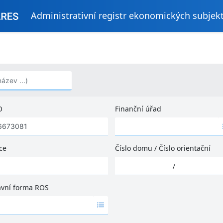
Administrativní registr ekonomických subjek
..)
O
Finanční úřad
Ž
á
d
ce
Číslo domu
/
Číslo orientační
n
Ž
é
/
á
v
d
ý
ávní forma ROS
n
s
é
l
v
e