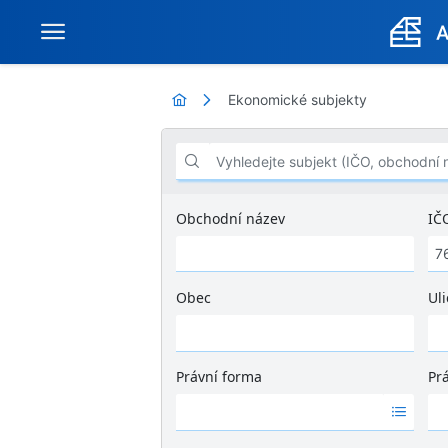
Ekonomické subjekty
Vyhledejte subjekt (IČO, obchodní název .
Obchodní název
IČ
Obec
Uli
Ž
á
d
Právní forma
Pr
n
Ž
Ž
é
á
á
v
d
d