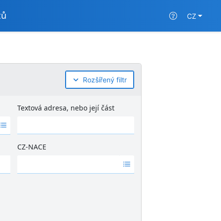
tů
CZ
Rozšířený filtr
Textová adresa, nebo její část
CZ-NACE
Ž
á
d
n
é
v