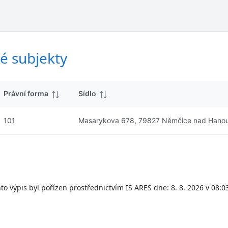
ý
d
s
k
l
y
e
d
é subjekty
k
y
Právní forma
Sídlo
101
Masarykova 678, 79827 Němčice nad Hano
to výpis byl pořízen prostřednictvím IS ARES dne: 8. 8. 2026 v 08:0