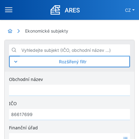
CZ
Ekonomické subjekty
Vyhledejte subjekt (IČO, obchodní název ...)
Rozšířený filtr
Obchodní název
IČO
Finanční úřad
Ž