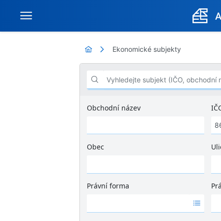
Ekonomické subjekty
Vyhledejte subjekt (IČO, obchodní název .
Obchodní název
IČ
Obec
Uli
Ž
á
d
Právní forma
Pr
n
Ž
Ž
é
á
á
v
d
d