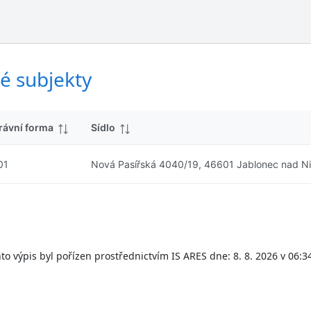
ý
d
s
k
l
y
e
d
é subjekty
k
y
rávní forma
Sídlo
01
Nová Pasířská 4040/19, 46601 Jablonec nad N
to výpis byl pořízen prostřednictvím IS ARES dne: 8. 8. 2026 v 06:3