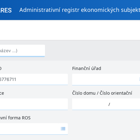
Administrativní registr ekonomických subjek
..)
O
Finanční úřad
Ž
á
d
ce
Číslo domu
/
Číslo orientační
n
Ž
é
/
á
v
d
ý
ávní forma ROS
n
s
é
l
v
e