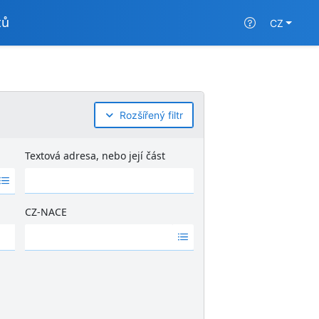
tů
CZ
Rozšířený filtr
Textová adresa, nebo její část
CZ-NACE
Ž
á
d
n
é
v