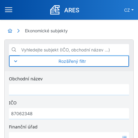
CZ
Ekonomické subjekty
Vyhledejte subjekt (IČO, obchodní název ...)
Rozšířený filtr
Obchodní název
IČO
Finanční úřad
Ž