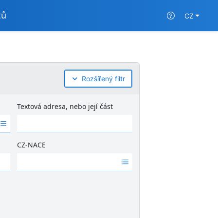
tů
CZ
Rozšířený filtr
Textová adresa, nebo její část
CZ-NACE
Ž
á
d
n
é
v