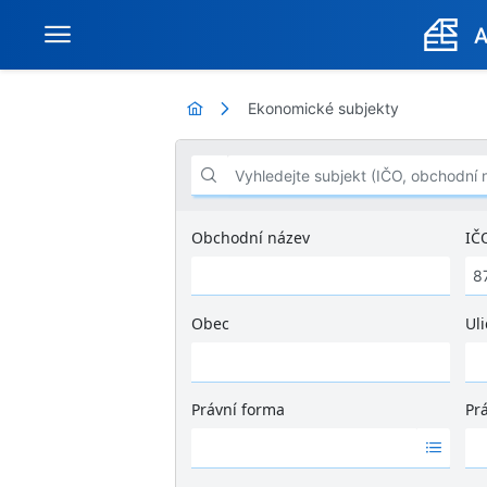
Ekonomické subjekty
Vyhledejte subjekt (IČO, obchodní název .
Obchodní název
IČ
Obec
Uli
Ž
á
d
Právní forma
Pr
n
Ž
Ž
é
á
á
v
d
d