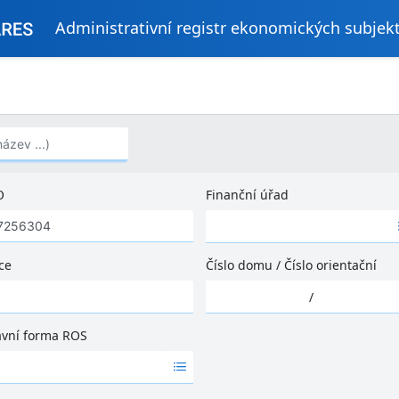
Administrativní registr ekonomických subjek
..)
O
Finanční úřad
Ž
á
d
ce
Číslo domu
/
Číslo orientační
n
Ž
é
/
á
v
d
ý
ávní forma ROS
n
s
é
l
v
e