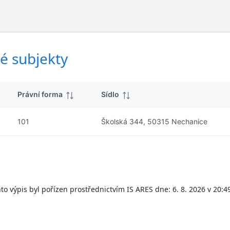
ý
d
s
k
l
y
e
d
é subjekty
k
y
Právní forma
Sídlo
101
Školská 344, 50315 Nechanice
to výpis byl pořízen prostřednictvím IS ARES dne: 6. 8. 2026 v 20:4