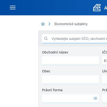
Ekonomické subjekty
Vyhledejte subjekt (IČO, obchodní název .
Obchodní název
IČ
Obec
Uli
Ž
á
d
Právní forma
Pr
n
Ž
Ž
é
á
á
v
d
d