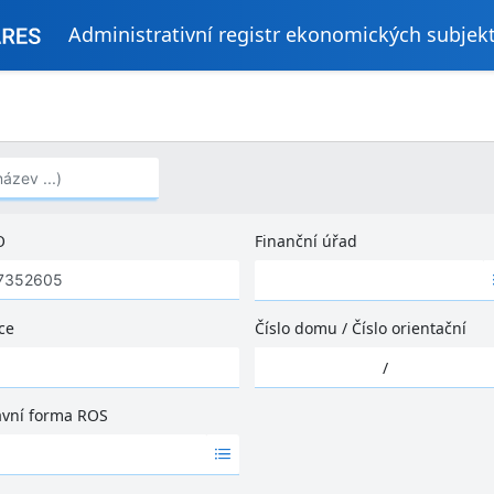
Administrativní registr ekonomických subjek
..)
O
Finanční úřad
Ž
á
d
ce
Číslo domu
/
Číslo orientační
n
Ž
é
/
á
v
d
ý
ávní forma ROS
n
s
é
l
v
e