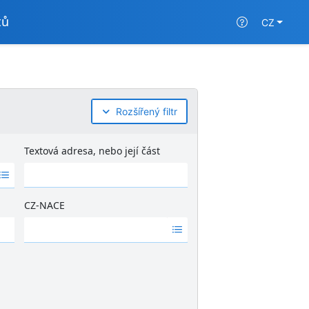
tů
CZ
Rozšířený filtr
Textová adresa, nebo její část
CZ-NACE
Ž
á
d
n
é
v