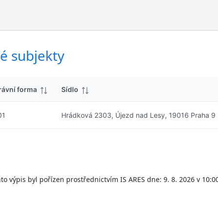
ý
d
s
k
l
y
e
d
é subjekty
k
y
rávní forma
Sídlo
01
Hrádková 2303, Újezd nad Lesy, 19016 Praha 9
to výpis byl pořízen prostřednictvím IS ARES dne: 9. 8. 2026 v 10:0