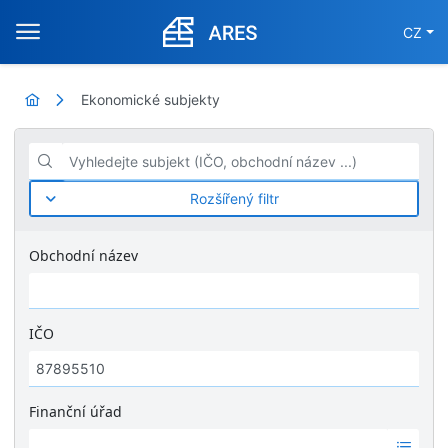
CZ
Ekonomické subjekty
Vyhledejte subjekt (IČO, obchodní název ...)
Rozšířený filtr
Obchodní název
IČO
Finanční úřad
Ž