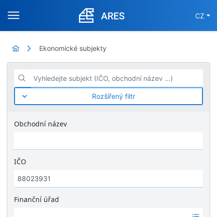
CZ
Ekonomické subjekty
Vyhledejte subjekt (IČO, obchodní název ...)
Rozšířený filtr
Obchodní název
IČO
Finanční úřad
Ž