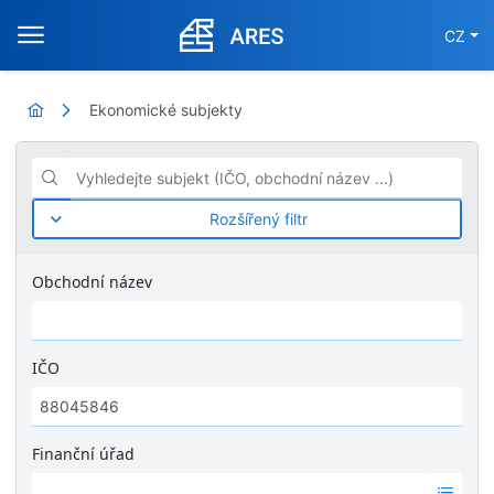
CZ
Ekonomické subjekty
Vyhledejte subjekt (IČO, obchodní název ...)
Rozšířený filtr
Obchodní název
IČO
Finanční úřad
Ž