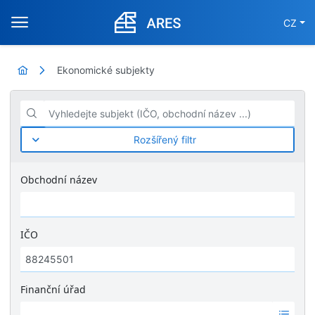
CZ
Ekonomické subjekty
Vyhledejte subjekt (IČO, obchodní název ...)
Rozšířený filtr
Obchodní název
IČO
Finanční úřad
Ž