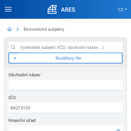
CZ
Ekonomické subjekty
Vyhledejte subjekt (IČO, obchodní název ...)
Rozšířený filtr
Obchodní název
IČO
Finanční úřad
Ž