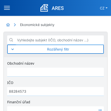
CZ
Ekonomické subjekty
Vyhledejte subjekt (IČO, obchodní název ...)
Rozšířený filtr
Obchodní název
IČO
Finanční úřad
Ž