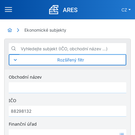
CZ
Ekonomické subjekty
Vyhledejte subjekt (IČO, obchodní název ...)
Rozšířený filtr
Obchodní název
IČO
Finanční úřad
Ž