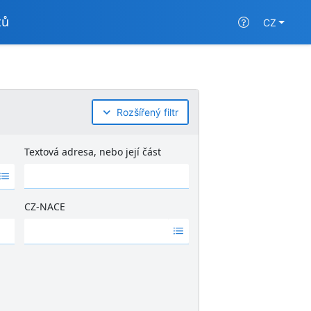
tů
CZ
Rozšířený filtr
Textová adresa, nebo její část
CZ-NACE
Ž
á
d
n
é
v