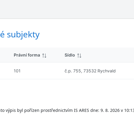
ý
d
s
k
l
y
e
d
é subjekty
k
y
Právní forma
Sídlo
101
č.p. 755, 73532 Rychvald
to výpis byl pořízen prostřednictvím IS ARES dne: 9. 8. 2026 v 10:1