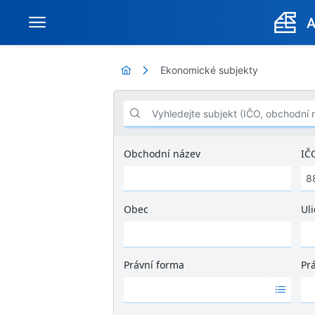
Ekonomické subjekty
Vyhledejte subjekt (IČO, obchodní název .
Obchodní název
IČ
Obec
Uli
Ž
á
d
Právní forma
Pr
n
Ž
Ž
é
á
á
v
d
d