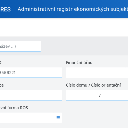
Administrativní registr ekonomických subjek
..)
O
Finanční úřad
Ž
á
d
ce
Číslo domu
/
Číslo orientační
n
Ž
é
/
á
v
d
ý
ávní forma ROS
n
s
é
l
v
e