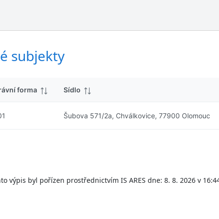
ý
d
s
k
l
y
e
d
é subjekty
k
y
rávní forma
Sídlo
01
Šubova 571/2a, Chválkovice, 77900 Olomouc
to výpis byl pořízen prostřednictvím IS ARES dne: 8. 8. 2026 v 16:4