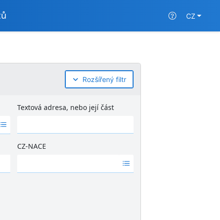
tů
CZ
Rozšířený filtr
Textová adresa, nebo její část
CZ-NACE
Ž
á
d
n
é
v