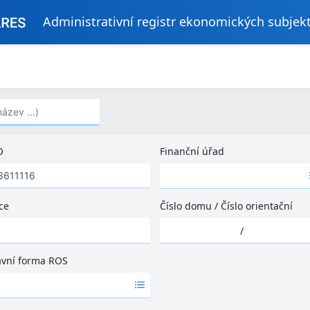
Administrativní registr ekonomických subjek
..)
O
Finanční úřad
Ž
á
d
ce
Číslo domu
/
Číslo orientační
n
Ž
é
/
á
v
d
ý
ávní forma ROS
n
s
é
l
v
e