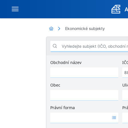
Ekonomické subjekty
Vyhledejte subjekt (IČO, obchodní název .
Obchodní název
IČ
Obec
Uli
Ž
á
d
Právní forma
Pr
n
Ž
Ž
é
á
á
v
d
d