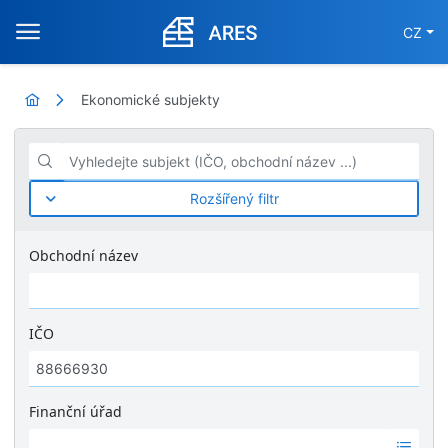
CZ
Ekonomické subjekty
Vyhledejte subjekt (IČO, obchodní název ...)
Rozšířený filtr
Obchodní název
IČO
Finanční úřad
Ž