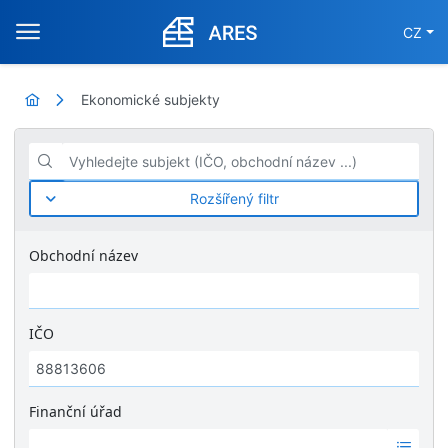
CZ
Ekonomické subjekty
Vyhledejte subjekt (IČO, obchodní název ...)
Rozšířený filtr
Obchodní název
IČO
Finanční úřad
Ž