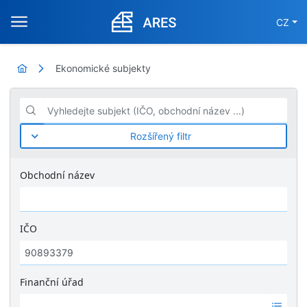
CZ
Ekonomické subjekty
Vyhledejte subjekt (IČO, obchodní název ...)
Rozšířený filtr
Obchodní název
IČO
Finanční úřad
Ž